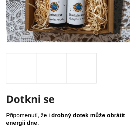
a
j
í
t
?
HLEDAT
Dotkni se
D
o
p
Připomenutí, že i
drobný dotek může obrátit
o
r
energii dne
.
u