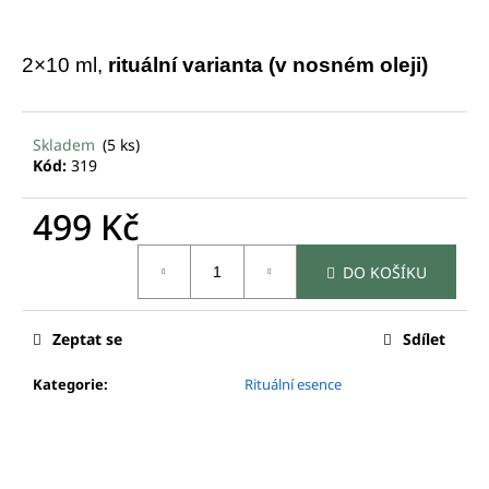
č
u
j
2×10 ml,
rituální varianta (v nosném oleji)
e
m
e
Skladem
(5 ks)
Kód:
319
ESENCE
DUŠE
499 Kč
750
Kč
Měrná
DO KOŠÍKU
cena:
Zeptat se
Sdílet
Kategorie
:
Rituální esence