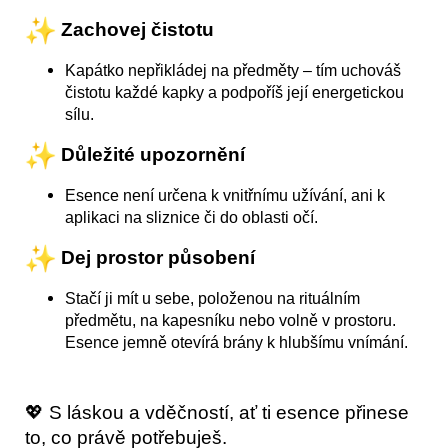
Zachovej čistotu
Kapátko nepřikládej na předměty – tím uchováš
čistotu každé kapky a podpoříš její energetickou
sílu.
Důležité upozornění
Esence není určena k vnitřnímu užívání, ani k
aplikaci na sliznice či do oblasti očí.
Dej prostor působení
Stačí ji mít u sebe, položenou na rituálním
předmětu, na kapesníku nebo volně v prostoru.
Esence jemně otevírá brány k hlubšímu vnímání.
💖 S láskou a vděčností, ať ti esence přinese
to, co právě potřebuješ.