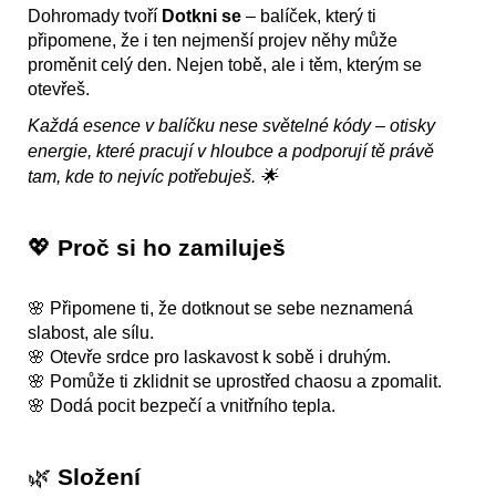
Dohromady tvoří
Dotkni se
– balíček, který ti
připomene, že i ten nejmenší projev něhy může
proměnit celý den. Nejen tobě, ale i těm, kterým se
otevřeš.
Každá esence v balíčku nese světelné kódy – otisky
energie, které pracují v hloubce a podporují tě právě
tam, kde to nejvíc potřebuješ. 🌟
💖
Proč si ho zamiluješ
🌸 Připomene ti, že dotknout se sebe neznamená
slabost, ale sílu.
🌸 Otevře srdce pro laskavost k sobě i druhým.
🌸 Pomůže ti zklidnit se uprostřed chaosu a zpomalit.
🌸 Dodá pocit bezpečí a vnitřního tepla.
🌿
Složení