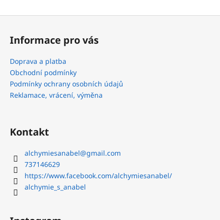
Z
á
Informace pro vás
p
a
Doprava a platba
t
Obchodní podmínky
í
Podmínky ochrany osobních údajů
Reklamace, vrácení, výměna
Kontakt
alchymiesanabel
@
gmail.com
737146629
https://www.facebook.com/alchymiesanabel/
alchymie_s_anabel