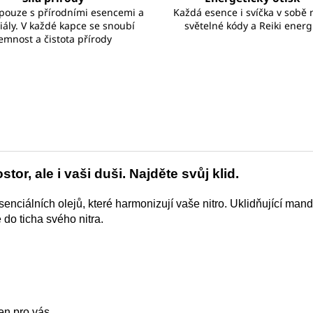
 pouze s přírodními esencemi a
Každá esence i svíčka v sobě 
iály. V každé kapce se snoubí
světelné kódy a Reiki energi
emnost a čistota přírody
stor, ale i vaši duši. Najděte svůj klid.
enciálních olejů, které harmonizují vaše nitro. Uklidňující mand
 do ticha svého nitra.
jen pro vás