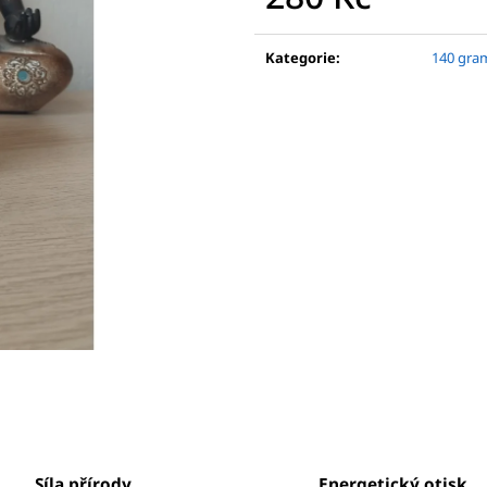
LÁSKA
ESENCE DUŠE
Měrná
399 Kč
750 Kč
cena:
Kategorie
:
140 gra
Síla přírody
Energetický otisk