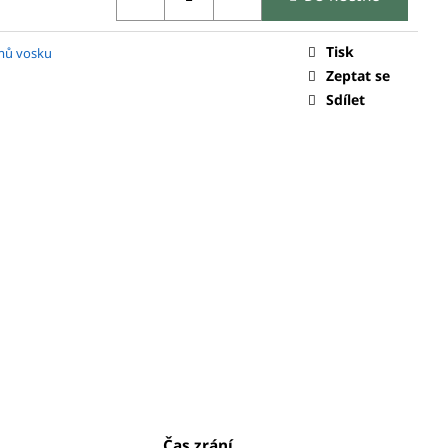
Tisk
mů vosku
Zeptat se
Sdílet
Čas zrání