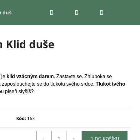
Hledat
Přihlášení
Nákupní
y duše
košík
a Klid duše
 je
klid vzácným darem
. Zastavte se. Zhluboka se
 zaposlouchejte se do tlukotu svého srdce.
Tlukot tvého
ou píseň slyšíš?
Kód:
163
Následující
DO KOŠÍKU