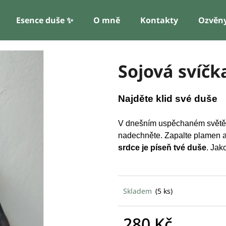
Esence duše ✨
O mně
Kontakty
Ozvěn
Co potřebujete najít?
Sojová svíčk
HLEDAT
Najděte klid své duše
V dnešním uspěchaném světě
nadechněte. Zapalte plamen a
Doporučujeme
srdce je píseň tvé duše
. Jak
Skladem
(5 ks)
280 Kč