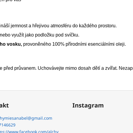
náší jemnost a hřejivou atmosféru do každého prostoru.
nebo využít jako podložku pod svíčku.
ního vosku,
provoněného 100% přírodními esenciálními oleji.
 před průvanem. Uchovávejte mimo dosah dětí a zvířat. Nezapal
akt
Instagram
chymiesanabel
@
gmail.com
7146629
tps://www.facebook.com/alchy