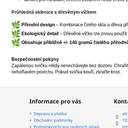
Průhledná sklenice s dřevěným víčkem
Přírodní design
– Kombinace čirého skla a dřeva při
Ekologický detail
– Dřevěné víčko lze znovu použít 
Obsahuje přibližně +/- 140 gramů čistého přírod
Bezpečnostní pokyny
Zapálenou svíčku nikdy nenechávejte bez dozoru. Chraňte
nehořlavém povrchu. Pokud svíčka kouří, zkraťte knot.
Z
á
Informace pro vás
Kont
p
a
Doprava a platba
al
t
Obchodní podmínky
73
í
Podmínky ochrany osobních údajů
ht