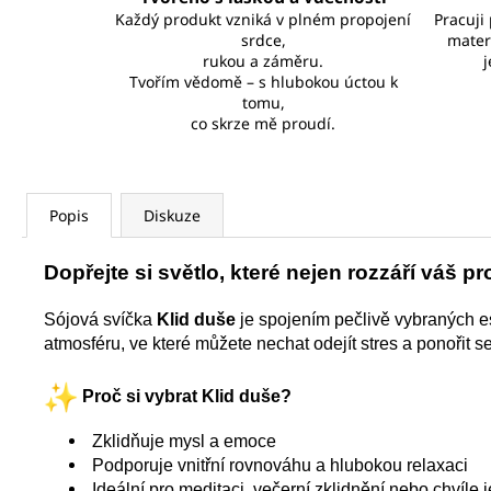
Každý produkt vzniká v plném propojení
Pracuji
srdce,
mater
rukou a záměru.
j
Tvořím vědomě – s hlubokou úctou k
tomu,
co skrze mě proudí.
Popis
Diskuze
Dopřejte si světlo, které nejen rozzáří váš pro
Sójová svíčka
Klid duše
je spojením pečlivě vybraných es
atmosféru, ve které můžete nechat odejít stres a ponořit se
Proč si vybrat Klid duše?
Zklidňuje mysl a emoce
Podporuje vnitřní rovnováhu a hlubokou relaxaci
Ideální pro meditaci, večerní zklidnění nebo chvíle 