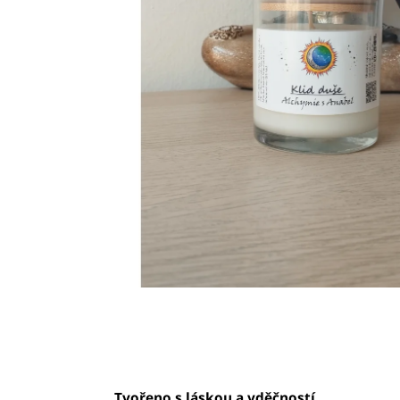
UVOLNI SE
745 Kč
Tvořeno s láskou a vděčností