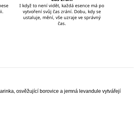
nese
I když to není vidět, každá esence má po
i.
vytvoření svůj čas zrání. Dobu, kdy se
ustaluje, mění, vše uzraje ve správný
čas.
arinka, osvěžující borovice a jemná levandule vytvářejí